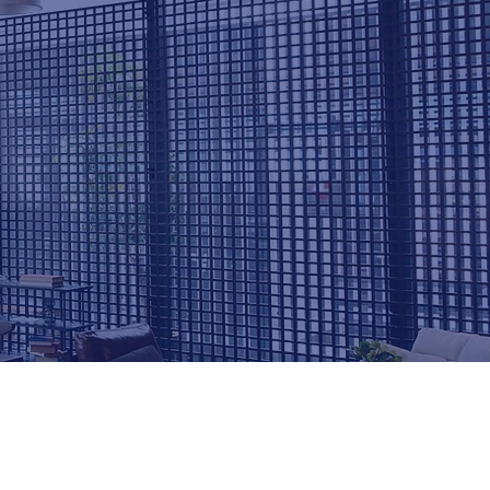
町店2F(米子錦町校)